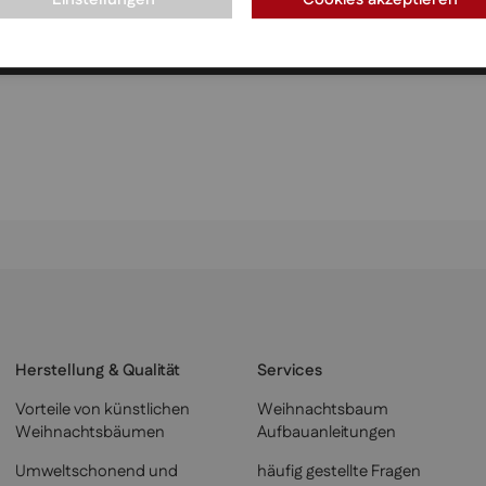
Herstellung & Qualität
Services
Vorteile von künstlichen
Weihnachtsbaum
Weihnachtsbäumen
Aufbauanleitungen
Umweltschonend und
häufig gestellte Fragen