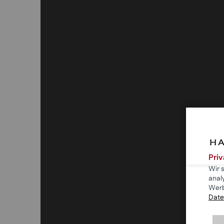
Pri
Wir 
anal
Werb
Date