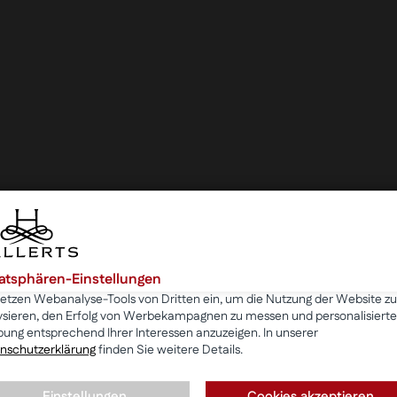
vatsphären-Einstellungen
setzen Webanalyse-Tools von Dritten ein, um die Nutzung der Website zu
ysieren, den Erfolg von Werbekampagnen zu messen und personalisierte
ung entsprechend Ihrer Interessen anzuzeigen. In unserer
nschutzerklärung
finden Sie weitere Details.
Einstellungen
Cookies akzeptieren