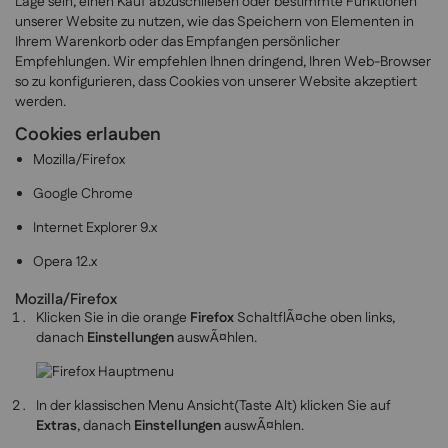
Lage sein, einen Kauf abzuschließen oder bestimmte Funktionen
unserer Website zu nutzen, wie das Speichern von Elementen in
Ihrem Warenkorb oder das Empfangen persönlicher
Empfehlungen. Wir empfehlen Ihnen dringend, Ihren Web-Browser
so zu konfigurieren, dass Cookies von unserer Website akzeptiert
werden.
Cookies erlauben
Mozilla/Firefox
Google Chrome
Internet Explorer 9.x
Opera 12.x
Mozilla/Firefox
Klicken Sie in die orange
Firefox
SchaltflÃ¤che oben links,
danach
Einstellungen
auswÃ¤hlen.
In der klassischen Menu Ansicht(Taste Alt) klicken Sie auf
Extras
, danach
Einstellungen
auswÃ¤hlen.