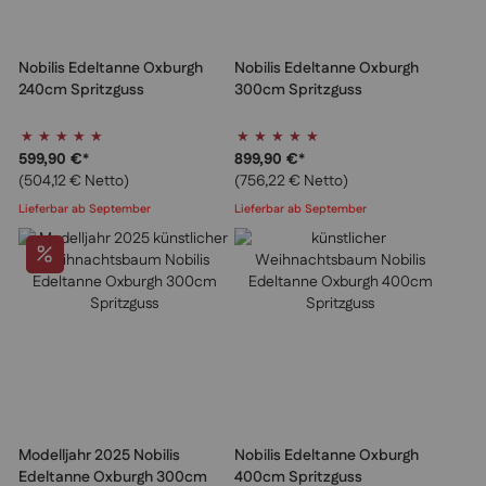
Nobilis Edeltanne Oxburgh
Nobilis Edeltanne Oxburgh
240cm Spritzguss
300cm Spritzguss
Bewertung:
Bewertung:
100%
100%
599,90 €
*
899,90 €
*
(504,12 € Netto)
(756,22 € Netto)
Lieferbar ab September
Lieferbar ab September
Modelljahr 2025 Nobilis
Nobilis Edeltanne Oxburgh
Edeltanne Oxburgh 300cm
400cm Spritzguss