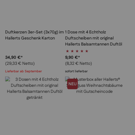
Duftkerzen 3er-Set (3x70g) im
1 Dose mit 4 Echtholz
Hallerts Geschenk Karton
Duftscheiben mit original
Hallerts Balsamtannen Duftöl
Bewertung:
100%
34,90 €
*
9,90 €
*
(29,33 € Netto)
(8,32 € Netto)
Lieferbar ab September
sofort lieferbar
NEU