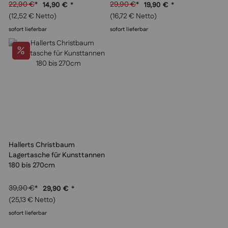
100%
100%
22,90 €
*
29,90 €
*
14,90 €
*
19,90 €
*
(12,52 € Netto)
(16,72 € Netto)
sofort lieferbar
sofort lieferbar
Hallerts Christbaum
Lager­tasche für Kunsttannen
180 bis 270cm
39,90 €
*
29,90 €
*
(25,13 € Netto)
sofort lieferbar