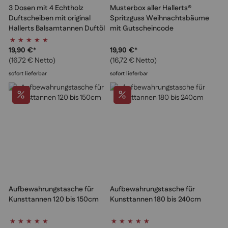
3 Dosen mit 4 Echtholz
Musterbox aller Hallerts®
Duftscheiben mit original
Spritzguss Weihnachtsbäume
Hallerts Balsamtannen Duftöl
mit Gutscheincode
Bewertung:
getränkt
100%
19,90 €
*
19,90 €
*
(16,72 € Netto)
(16,72 € Netto)
sofort lieferbar
sofort lieferbar
Aufbewahrungstasche für
Aufbewahrungstasche für
Kunsttannen 120 bis 150cm
Kunsttannen 180 bis 240cm
Bewertung:
Bewertung: