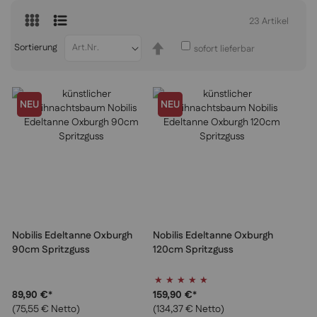
23
Artikel
In
Sortierung
sofort lieferbar
absteigender
Reihenfolge
NEU
NEU
Nobilis Edeltanne Oxburgh
Nobilis Edeltanne Oxburgh
90cm Spritzguss
120cm Spritzguss
Bewertung:
100%
89,90 €
*
159,90 €
*
(75,55 € Netto)
(134,37 € Netto)