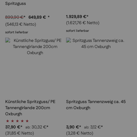
Spritzguss
1.929,89 €
*
899,90 €
*
649,89 €
*
(1.621,76 € Netto)
(546,13 € Netto)
sofort lieferbar
sofort lieferbar
Künstliche Spritzguss/ PE
Spritzguss Tannenzweig ca. 45
Tannengirlande 200cm
cm Oxburgh
Oxburgh
Bewertung:
93%
37,90 €
*
30,32 €
*
3,90 €
*
3,12 €
*
ab
ab
(31,85 € Netto)
(3,28 € Netto)