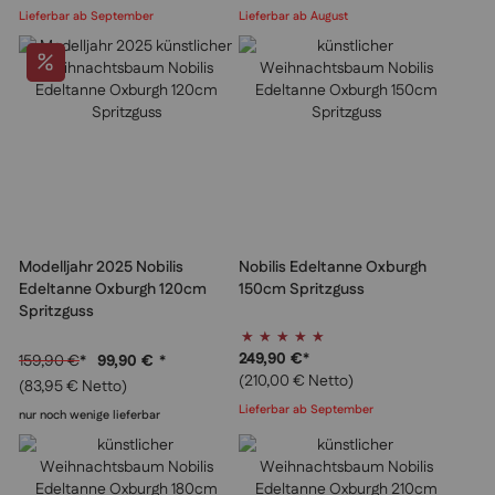
Lieferbar ab September
Lieferbar ab August
Modelljahr 2025 Nobilis
Nobilis Edeltanne Oxburgh
Edeltanne Oxburgh 120cm
150cm Spritzguss
Spritzguss
Bewertung:
97%
249,90 €
*
159,90 €
*
99,90 €
*
(210,00 € Netto)
(83,95 € Netto)
Lieferbar ab September
nur noch wenige lieferbar