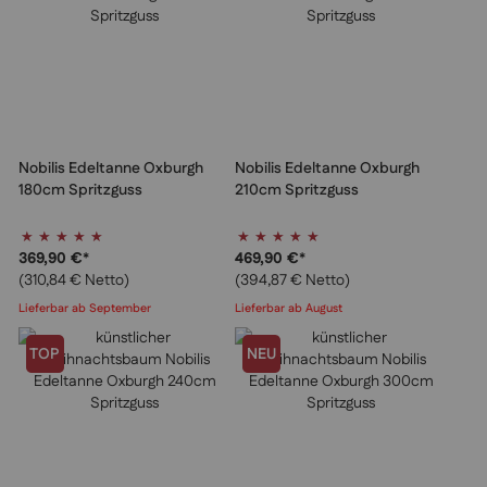
Nobilis Edeltanne Oxburgh
Nobilis Edeltanne Oxburgh
180cm Spritzguss
210cm Spritzguss
Bewertung:
Bewertung:
100%
100%
369,90 €
*
469,90 €
*
(310,84 € Netto)
(394,87 € Netto)
Lieferbar ab September
Lieferbar ab August
TOP
NEU