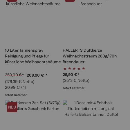
10 Liter Tannenspray
HALLERTS Duftkerze
Reinigung und Pflege für
Weihnachtstraum 280g/ 70h
künstliche Weihnachtsbäume
Brenndauer
Bewertung:
100%
29,90 €
*
359,90 €
*
209,90 €
*
(25,13 € Netto)
(176,39 € Netto)
20,99 €
/ 1 l
sofort lieferbar
sofort lieferbar
NEU