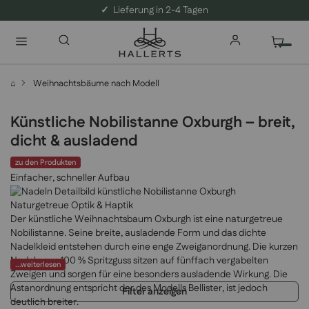
✓
Lieferung in 2-4 Tagen
⌂
Weihnachtsbäume nach Modell
Künstliche Nobilistanne Oxburgh – breit,
dicht & ausladend
zu den Produkten
Einfacher, schneller Aufbau
Naturgetreue Optik & Haptik
Der künstliche Weihnachtsbaum Oxburgh ist eine naturgetreue
Nobilistanne. Seine breite, ausladende Form und das dichte
Nadelkleid entstehen durch eine enge Zweiganordnung. Die kurzen
Nadeln aus 100 % Spritzguss sitzen auf fünffach vergabelten
...weiterlesen
Zweigen und sorgen für eine besonders ausladende Wirkung. Die
Astanordnung entspricht der des Modells Bellister, ist jedoch
Filter anzeigen
deutlich breiter.