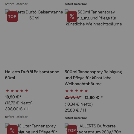
sofort lieferbar
sofort lieferbar
TOP
Hallerts Duftöl Balsamtanne
500ml Tannenspray Reinigung
50ml
und Pflege für künstliche
Weihnachtsbäume
Bewertung:
Bewertung:
100%
100%
19,90 €
*
22,90 €
*
12,90 €
*
(16,72 € Netto)
(10,84 € Netto)
398,00 €
/ 1 l
25,80 €
/ 1 l
sofort lieferbar
sofort lieferbar
TOP