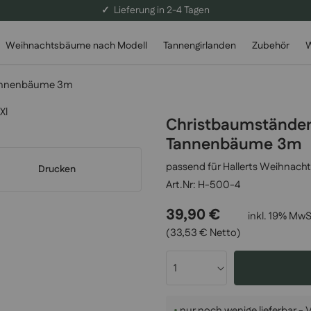
✓
Lieferung in 2-4 Tagen
Weihnachtsbäume nach Modell
Tannengirlanden
Zubehör
W
 Tannenbäume 3m
Christbaumständer 
Tannenbäume 3m
passend für Hallerts Weihna
Drucken
H-500-4
39,90 €
inkl. 19% MwS
(33,53 € Netto)
•
nur noch wenige lieferbar -