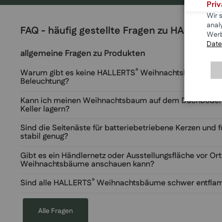
Pri
Wir 
anal
FAQ - häufig gestellte Fragen zu HALLERTS
Werb
Date
allgemeine Fragen zu Produkten
®
Warum gibt es keine HALLERTS
Weihnachtsbäume mit s
Beleuchtung?
Kann ich meinen Weihnachtsbaum auf dem Dachboden
Keller lagern?
Sind die Seitenäste für batteriebetriebene Kerzen und 
stabil genug?
Gibt es ein Händlernetz oder Ausstellungsfläche vor Ort
Weihnachtsbäume anschauen kann?
®
Sind alle HALLERTS
Weihnachtsbäume schwer entflam
Alle Fragen