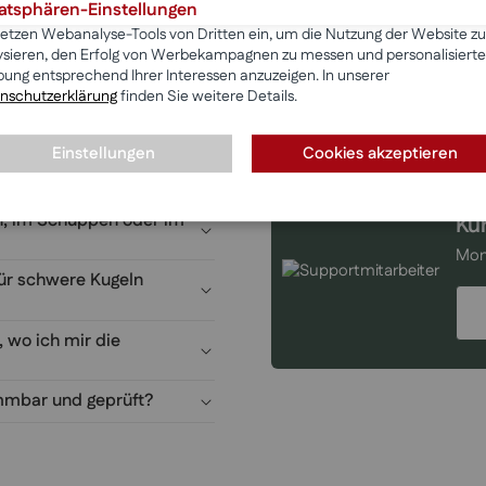
vatsphären-Einstellungen
setzen Webanalyse-Tools von Dritten ein, um die Nutzung der Website zu
ysieren, den Erfolg von Werbekampagnen zu messen und personalisierte
®
Weihnachtsbäumen
ung entsprechend Ihrer Interessen anzuzeigen. In unserer
nschutzerklärung
finden Sie weitere Details.
Einstellungen
Cookies akzeptieren
chon integrierter
, im Schuppen oder im
Ku
Mon
für schwere Kugeln
, wo ich mir die
mbar und geprüft?