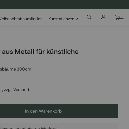
eihnachtsbaumfinder
Kunstpflanzen ➚
aus Metall für künstliche
chtsbäume 300cm
t, zzgl.
Versand
In den Warenkorb
 Versand am nächsten Werktag