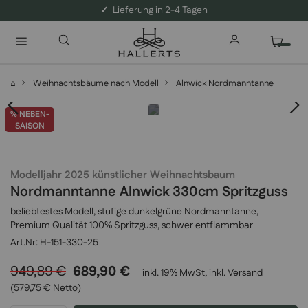
✓
Lieferung in 2-4 Tagen
⌂
Weihnachtsbäume nach Modell
Alnwick Nordmanntanne
% NEBEN-
SAISON
Modelljahr 2025 künstlicher Weihnachtsbaum
Nordmanntanne Alnwick 330cm Spritzguss
beliebtestes Modell, stufige dunkelgrüne Nordmanntanne,
Premium Qualität 100% Spritzguss, schwer entflammbar
H-151-330-25
949,89 €
689,90 €
inkl. 19% MwSt, inkl.
Versand
(579,75 € Netto)