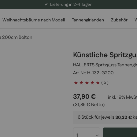
✓
Lieferung in 2-4 Tagen
Weihnachtsbäume nach Modell
Tannengirlanden
Zubehör
W
de 200cm Bolton
Künstliche Spritzg
HALLERTS Spritzguss Tannengirl
H-132-G200
Bewertung:
( 5 )
92
100
% of
37,90 €
inkl. 19% MwSt
(31,85 € Netto)
6 Stück für jeweils
k
30,32 €