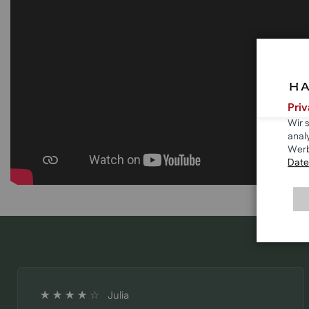
Pri
Wir 
anal
Werb
Date
Julia
80%