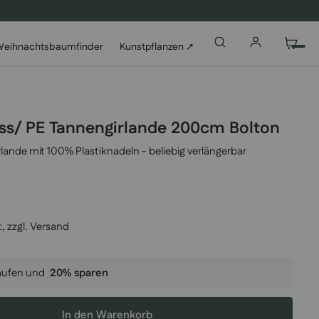
eihnachtsbaumfinder
Kunstpflanzen ➚
uss/ PE Tannengirlande 200cm Bolton
ande mit 100% Plastiknadeln - beliebig verlängerbar
, zzgl.
Versand
aufen und
20
% sparen
In den Warenkorb