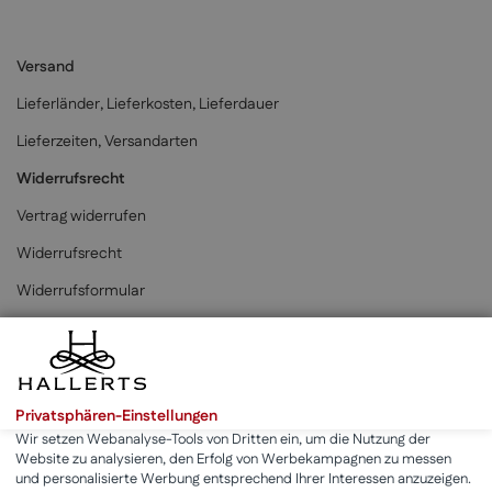
Versand
Lieferländer, Lieferkosten, Lieferdauer
Lieferzeiten, Versandarten
Widerrufsrecht
Vertrag widerrufen
Widerrufsrecht
Widerrufsformular
Zahlungsarten
Privatsphären-Einstellungen
Wir setzen Webanalyse-Tools von Dritten ein, um die Nutzung der
Website zu analysieren, den Erfolg von Werbekampagnen zu messen
* Alle Preise inkl. der gesetzlichen MwSt. & zzgl.
Versand
.
und personalisierte Werbung entsprechend Ihrer Interessen anzuzeigen.