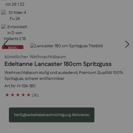
BEST-
SELLER
künstlicher Weihnachtsbaum
Edeltanne Lancaster 180cm Spritzguss
Weihnachtsbaum stufig und ausladend, Premium Qualität 100%
Spritzguss, schwer entflammbar
H-124-180
Bewertung:
( 8 )
100
100
% of
Verfügbarkeitsbenachrichtigung Aktivieren