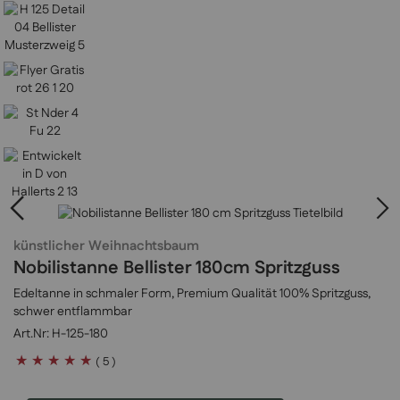
künstlicher Weihnachtsbaum
Nobilistanne Bellister 180cm Spritzguss
Edeltanne in schmaler Form, Premium Qualität 100% Spritzguss,
schwer entflammbar
H-125-180
Bewertung:
( 5 )
100
100
% of