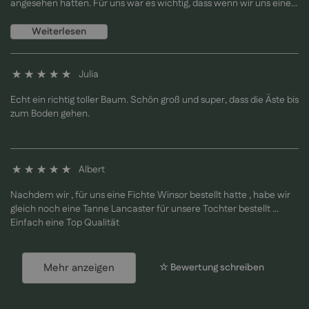
angesehen hatten. Für uns war es wichtig, dass wenn wir uns einen
künstlichen Baum holen, er von guter Qualität sein sollte und auch
möglichst echt aussehen sollte.
Weiterlesen
Bisher sind wir super zufrieden und hoffen das uns der Baum viele
Jahre erhalten bleibt.
Julia
100%
Echt ein richtig toller Baum. Schön groß und super, dass die Äste bis
zum Boden gehen.
Albert
100%
Nachdem wir , für uns eine Fichte Winsor bestellt hatte , habe wir
gleich noch eine Tanne Lancaster für unsere Tochter bestellt ...
Einfach eine Top Qualität
Mehr anzeigen
☆ Bewertung schreiben