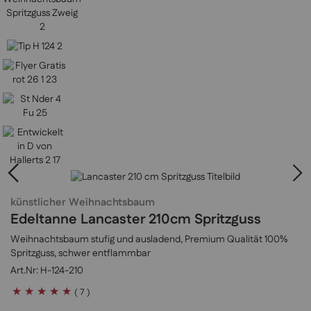
künstlicher Weihnachtsbaum
Edeltanne Lancaster 210cm Spritzguss
Weihnachtsbaum stufig und ausladend, Premium Qualität 100%
Spritzguss, schwer entflammbar
H-124-210
Bewertung:
( 7 )
100
100
% of