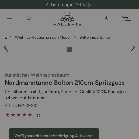
✓
Lieferung in 2-4 Tagen
⌂
Weihnachtsbäume nach Modell
Bolton Edeltanne
künstlicher Weihnachtsbaum
Nordmanntanne Bolton 210cm Spritzguss
Christbaum in stufiger Form, Premium Qualität 100% Spritzguss,
schwer entflammbar
H-132-210
Bewertung:
( 4 )
100
100
% of
Verfügbarkeitsbenachrichtigung Aktivieren