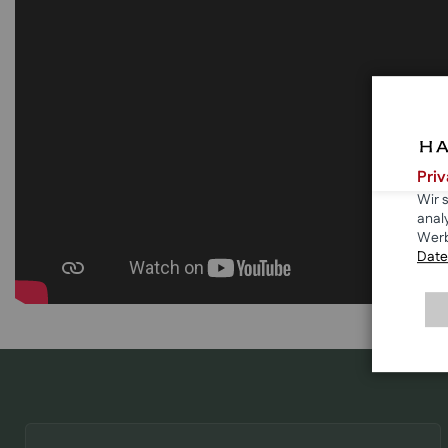
Pri
Wir 
anal
Werb
Date