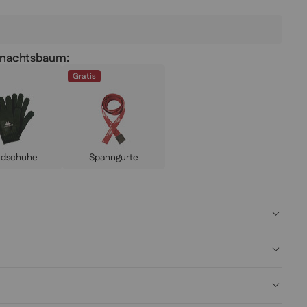
hnachtsbaum:
Gratis
ndschuhe
Spanngurte