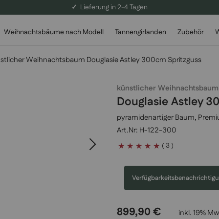
✓
Lieferung in 2-4 Tagen
Weihnachtsbäume nach Modell
Tannengirlanden
Zubehör
W
stlicher Weihnachtsbaum Douglasie Astley 300cm Spritzguss
künstlicher Weihnachtsbaum
Douglasie Astley 3
pyramidenartiger Baum, Premi
H-122-300
Bewertung:
( 3 )
100
100
% of
Verfügbarkeitsbenachrichtigu
899,90 €
inkl. 19% Mw