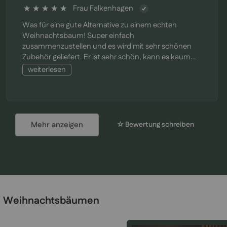
Frau Falkenhagen
100%
Was für eine gute Alternative zu einem echten
Weihnachtsbaum! Super einfach
zusammenzustellen und es wird mit sehr schönen
Zubehör geliefert. Er ist sehr schön, kann es kaum
erwarten zu schmücken
weiterlesen
Mehr anzeigen
☆ Bewertung schreiben
®
Weihnachtsbäumen