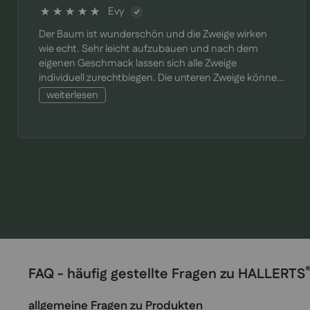
Evy
100%
Der Baum ist wunderschön und die Zweige wirken
wie echt. Sehr leicht aufzubauen und nach dem
eigenen Geschmack lassen sich alle Zweige
individuell zurechtbiegen. Die unteren Zweige können
problemlos Kugeln mit 20cm Durchmesser tragen.
weiterlesen
Voll und prächtig ist der Baum definitiv eine Zierde
fürs Zuhause. Im Vergleich zu anderen Bäumen
haben die Hallerts Bäume 100% Spritzgusszweige
(und nicht eine Mischung aus Spritzguss und den
PVC-Pfeiffenputzern, wie es viele andere künstliche
Weihnachtsbaume haben). Sehr freundlicher und
professioneller Kundenkontakt mit umgehenden
Antworten und Hilfe. Klare Kaufempfehlung !
FAQ - häufig gestellte Fragen zu HALLERTS
allgemeine Fragen zu Produkten