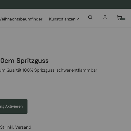
eihnachtsbaumfinder
Kunstpflanzen ➚
00cm Spritzguss
um Qualität 100% Spritzguss, schwer entflammbar
ng Aktivieren
St, inkl.
Versand